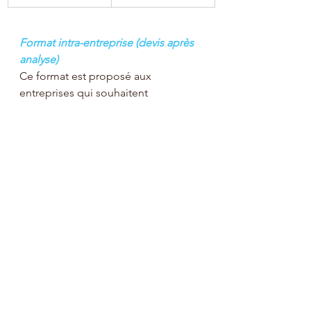
Format intra-entreprise (devis après 
analyse)
Ce format est proposé aux 
entreprises qui souhaitent 
approfondir et s’enrichir autour de 
la thématique. Ce format mélange à 
la fois cohésion par le partage, mise 
en situation professionnelle, ateliers 
d’échanges de pratiques, 
modélisation de bonnes pratiques.
Pour une mise en œuvre réussie
Masselotte vous propose 
également des actions de conseils 
spécifiques et d'accompagnement 
pour votre entreprise