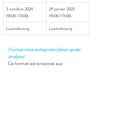
3 octobre 2024 
29 janvier 2025 
(9h00-17h00)
(9h00-17h00)
Luxembourg
Luxembourg
Format intra-entreprise (devis après 
analyse)
Ce format est proposé aux 
entreprises qui souhaitent 
approfondir et s’enrichir autour de 
la thématique. Ce format mélange à 
la fois cohésion par le partage, mise 
en situation professionnelle, ateliers 
d’échanges de pratiques, 
modélisation de bonnes pratiques.
Pour une mise en œuvre réussie