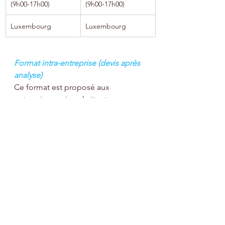
(9h00-17h00)
(9h00-17h00)
Luxembourg
Luxembourg
Format intra-entreprise (devis après 
analyse)
Ce format est proposé aux 
entreprises qui souhaitent 
approfondir et s’enrichir autour de 
la thématique. Ce format mélange à 
la fois cohésion par le partage, mise 
en situation professionnelle, ateliers 
d’échanges de pratiques, 
modélisation de bonnes pratiques.
Pour une mise en œuvre réussie
Masselotte vous propose 
également des actions de conseils 