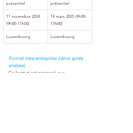
présentiel
présentiel
11 novembre 2024 
14 mars 2025 (9h00-
(9h00-17h00)
17h00)
Luxembourg
Luxembourg
Format intra-entreprise (devis après 
analyse)
Ce format est proposé aux 
entreprises qui souhaitent 
approfondir et s’enrichir autour de 
la thématique. Ce format mélange à 
la fois cohésion par le partage, mise 
en situation professionnelle, ateliers 
d’échanges de pratiques, 
modélisation de bonnes pratiques.