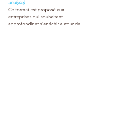
analyse)
Ce format est proposé aux 
entreprises qui souhaitent 
approfondir et s’enrichir autour de 
la thématique. Ce format mélange à 
la fois cohésion par le partage, mise 
en situation professionnelle, ateliers 
d’échanges de pratiques, 
modélisation de bonnes pratiques.
Pour une mise en œuvre réussie
Masselotte vous propose 
également des actions de conseils 
spécifiques et d'accompagnement 
pour votre entreprise
Inscrivez-vous