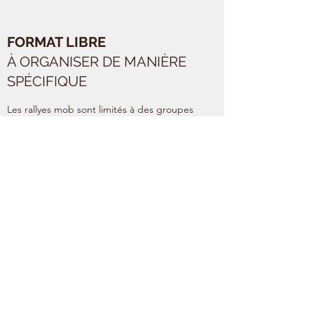
FORMAT LIBRE
À ORGANISER DE MANIÈRE
SPÉCIFIQUE
Les rallyes mob sont limités à des groupes
de 10 personnes et peuvent être intégrés
dans des événements plus globaux pour
atteindre des objectifs de cohésion et de
mieux-être des équipes.
Devis après analyse