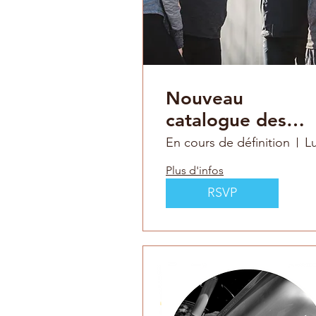
Nouveau
catalogue des
formations en
En cours de définition
cours
Plus d'infos
d'élaboration
RSVP