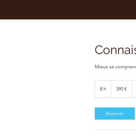
Connais
Mieux se comprend
390
euros
8 h
8
390 €
h
Réserver