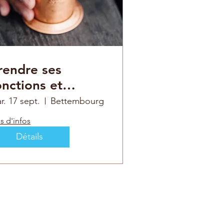
rendre ses
onctions et
staller la
r. 17 sept.
Bettembourg
onfiance
s d'infos
Détails