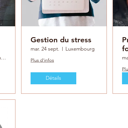
Gestion du stress
P
f
mar. 24 sept.
Luxembourg
in
Luxembourg
ma
Plus d'infos
c
Plu
Détails