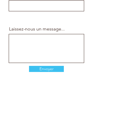
Laissez-nous un message...
Envoyer
MASSELOTTE
contact@masselotte.com