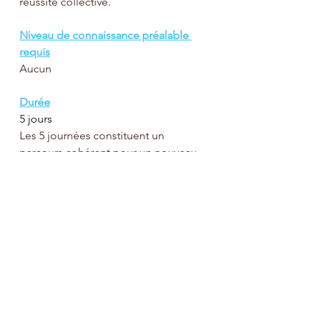
réussite collective.
Niveau de connaissance préalable 
requis
Aucun
Durée
5 jours
Les 5 journées constituent un 
parcours cohérent pour un nouveau 
manager. Elles peuvent être suivies 
séparément, selon les besoins 
spécifiques pour un manager 
confirmé.
Prix
1.950 € hors TVA
Calendrier des sessions