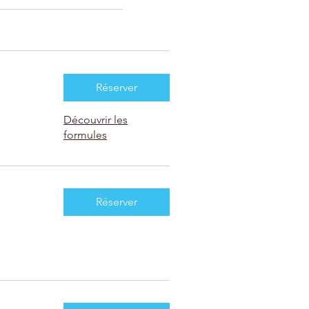
Réserver
s
Découvrir les
formules
Réserver